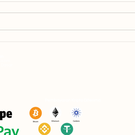
Pemasaran Telegram
Haru
Dalam zaman digital hari ini,
Dalam
perniagaan dan pemasar
komun
sentiasa mencari cara inovatif
keter
untuk mencapai dan melibatkan
menca
audiens sasaran mereka....
terhu
an
Lazim
& Dasar
Pembayaran Kripto Diterima