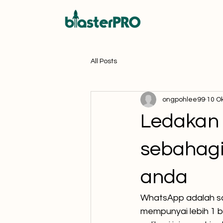
All Posts
ongpohlee99
10 O
Ledakan
sebahagi
anda
WhatsApp adalah sal
mempunyai lebih 1 