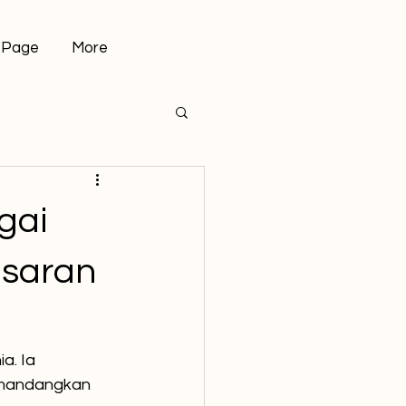
 Page
More
gai
asaran
a. Ia 
emandangkan 