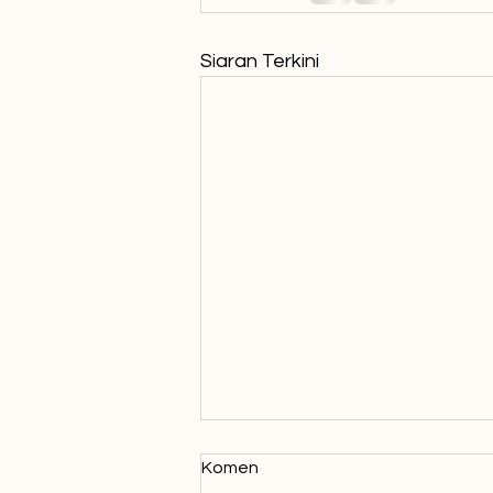
Siaran Terkini
Cara Melancarkan Telegram
Komen
Dengan BlasterPro?