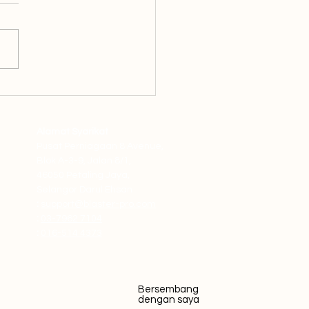
s Anda Patuhi
 era yang didominasi oleh
ikasi instan dan
libatan digital, bisnis selalu
ri cara inovatif untuk
bung dengan...
Alamat Syarikat
Pusat Perniagaan 8 Avenue,
Blok A-3-9, Jalan 8/1,
46050 Petaling Jaya,
Selangor Darul Ehsan
:
support@blaster-pro.com
:
03-7962 7104
:
016-514 4373
Bersembang
dengan saya