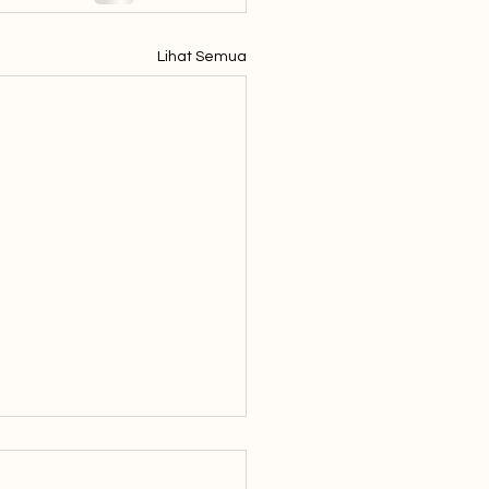
Lihat Semua
itu Peraturan
asaran WhatsApp yang