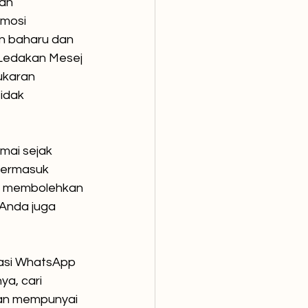
an 
mosi 
n baharu dan 
Ledakan Mesej 
ukaran 
idak 
mai sejak 
termasuk 
ng membolehkan 
Anda juga 
asi WhatsApp 
a, cari 
kan mempunyai 