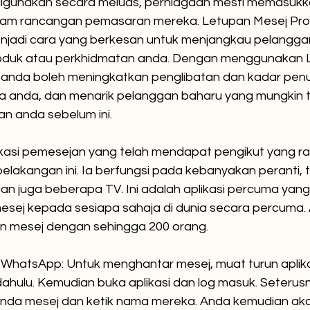
n digunakan secara meluas, perniagaan mesti memasukk
lam rancangan pemasaran mereka. Letupan Mesej Pro
jadi cara yang berkesan untuk menjangkau pelangga
duk atau perkhidmatan anda. Dengan menggunakan 
anda boleh meningkatkan penglibatan dan kadar pen
a anda, dan menarik pelanggan baharu yang mungkin t
n anda sebelum ini.
kasi pemesejan yang telah mendapat pengikut yang ra
lakangan ini. Ia berfungsi pada kebanyakan peranti, 
dan juga beberapa TV. Ini adalah aplikasi percuma ya
sej kepada sesiapa sahaja di dunia secara percuma. 
 mesej dengan sehingga 200 orang.
hatsApp: Untuk menghantar mesej, muat turun aplik
ahulu. Kemudian buka aplikasi dan log masuk. Seterusny
 anda mesej dan ketik nama mereka. Anda kemudian a